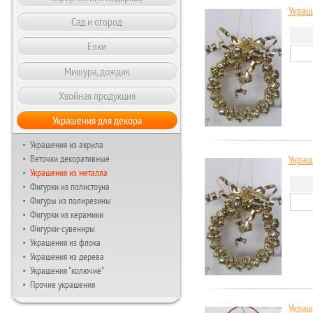
Украш
Сад и огород
Елки
Мишура, дождик
Хвойная продукция
Украшения для декора
Украшения из акрила
Веточки декоративные
Украш
Украшения из металла
Фигурки из полистоуна
Фигуры из полирезины
Фигурки из керамики
Фигурки-сувениры
Украшения из флока
Украшения из дерева
Украшения "колючие"
Прочие украшения
Украш