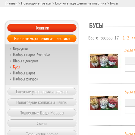
Главная
>
Новогодние товары
>
Елочные украшения из пластика
> Бусы
БУСЫ
Новинки
Елочные украшения из пластика
Всего товаров: 17
1
2
>
Страницы
Верхушки
Бусы д
Наборы шаров Exclusive
Шары с декором
Бусы
Наборы шаров
Наборы фигурок
Елочные украшения из стекла
Бусы д
Новогодние колпаки и шляпы
Подвесные Деды Морозы
Свечи
Сувенирная посуда
Бусы д