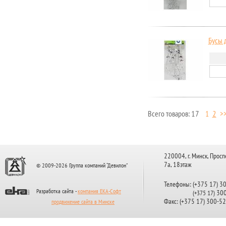
Бусы д
Всего товаров: 17
1
2
>
Страницы
220004, г. Минск, Просп
7а, 18этаж
© 2009-2026 Группа компаний “Девилон”
Телефоны: (+375 17) 3
Разработка сайта -
компания ЕКА-Софт
300
(+375 17)
Факс: (+375 17) 300-5
продвижение сайта в Минске