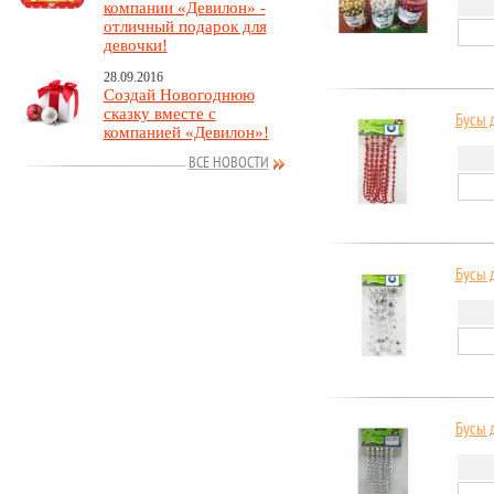
компании «Девилон» -
отличный подарок для
девочки!
28.09.2016
Создай Новогоднюю
сказку вместе с
Бусы д
компанией «Девилон»!
ВСЕ НОВОСТИ
Бусы д
Бусы д