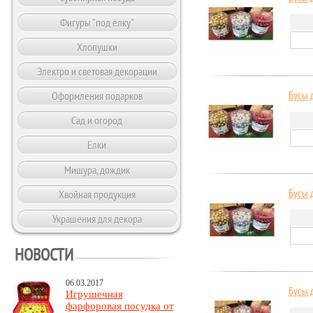
Фигуры "под ёлку"
Хлопушки
Электро и световая декорации
Оформления подарков
Бусы д
Сад и огород
Елки
Мишура, дождик
Хвойная продукция
Бусы д
Украшения для декора
НОВОСТИ
06.03.2017
Бусы д
Игрушечная
фарфоровая посудка от