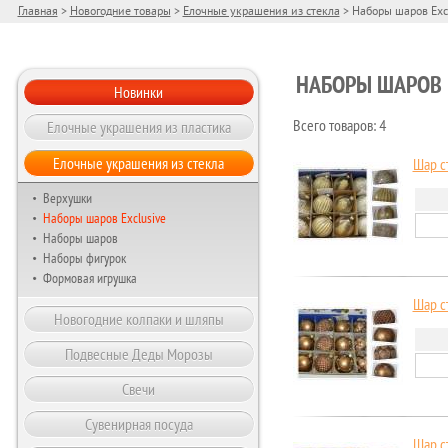
Главная
>
Новогодние товары
>
Елочные украшения из стекла
> Наборы шаров Exc
НАБОРЫ ШАРОВ 
Новинки
Елочные украшения из пластика
Всего товаров: 4
Елочные украшения из стекла
Шар с
Верхушки
Наборы шаров Exclusive
Наборы шаров
Наборы фигурок
Формовая игрушка
Шар с
Новогодние колпаки и шляпы
Подвесные Деды Морозы
Свечи
Сувенирная посуда
Шар с