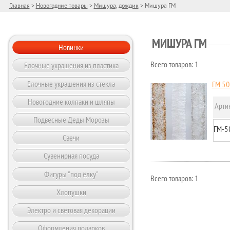
Главная
>
Новогодние товары
>
Мишура, дождик
> Мишура ГМ
МИШУРА ГМ
Новинки
Елочные украшения из пластика
Всего товаров: 1
Елочные украшения из стекла
ГМ 50
Новогодние колпаки и шляпы
Арти
Подвесные Деды Морозы
ГМ-5
Свечи
Сувенирная посуда
Фигуры "под ёлку"
Всего товаров: 1
Хлопушки
Электро и световая декорации
Оформления подарков