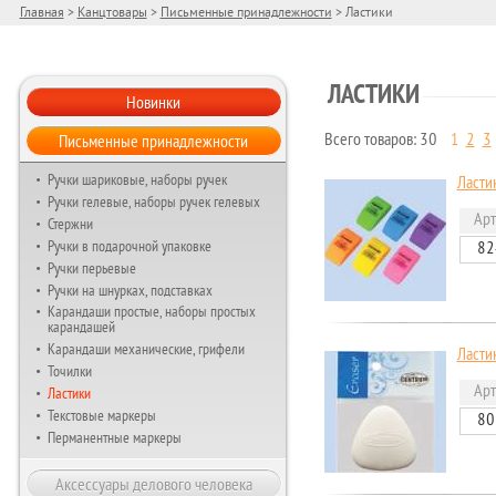
Главная
>
Канцтовары
>
Письменные принадлежности
> Ластики
ЛАСТИКИ
Новинки
Письменные принадлежности
Всего товаров: 30
1
2
3
Страницы
Ручки шариковые, наборы ручек
Ласти
Ручки гелевые, наборы ручек гелевых
Арт
Стержни
Ручки в подарочной упаковке
82
Ручки перьевые
Ручки на шнурках, подставках
Карандаши простые, наборы простых
карандашей
Карандаши механические, грифели
Ласти
Точилки
Ластики
Арт
Текстовые маркеры
80
Перманентные маркеры
Аксессуары делового человека