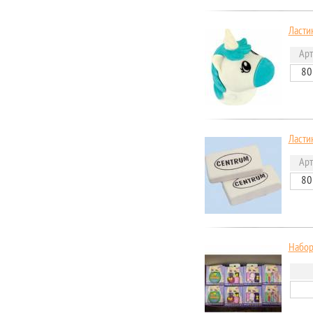
Ласти
Арт
80
Ласти
Арт
80
Набор 