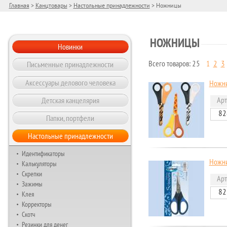
Главная
>
Канцтовары
>
Настольные принадлежности
> Ножницы
НОЖНИЦЫ
Новинки
Письменные принадлежности
Всего товаров: 25
1
2
3
Страницы
Аксессуары делового человека
Ножни
Детская канцелярия
Арт
82
Папки, портфели
Настольные принадлежности
Идентификаторы
Ножни
Калькуляторы
Скрепки
Арт
Зажимы
82
Клея
Корректоры
Скотч
Резинки для денег