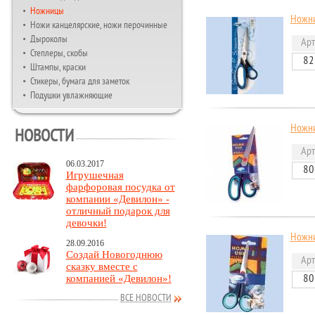
Ножницы
Ножни
Ножи канцелярские, ножи перочинные
Дыроколы
Арт
Степлеры, скобы
82
Штампы, краски
Стикеры, бумага для заметок
Подушки увлажняющие
Ножни
НОВОСТИ
Арт
06.03.2017
80
Игрушечная
фарфоровая посудка от
компании «Девилон» -
отличный подарок для
девочки!
Ножни
28.09.2016
Создай Новогоднюю
Арт
сказку вместе с
компанией «Девилон»!
80
ВСЕ НОВОСТИ