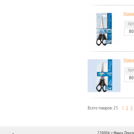
Ножни
Арт
80
Ножни
Арт
80
Всего товаров: 25
1
2
3
Страницы
220004, г. Минск, Просп