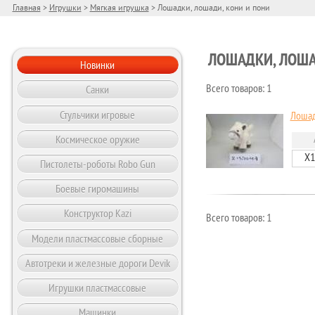
Главная
>
Игрушки
>
Мягкая игрушка
> Лошадки, лошади, кони и пони
ЛОШАДКИ, ЛОША
Новинки
Санки
Всего товаров: 1
Стульчики игровые
Лоша
Космическое оружие
Х
Пистолеты-роботы Robo Gun
Боевые гиромашины
Конструктор Kazi
Всего товаров: 1
Модели пластмассовые сборные
Автотреки и железные дороги Devik
Игрушки пластмассовые
Машинки