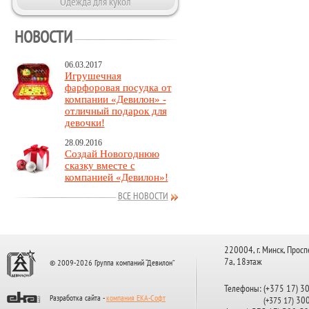
Одежда для кукол
НОВОСТИ
06.03.2017
Игрушечная
фарфоровая посудка от
компании «Девилон» -
отличный подарок для
девочки!
28.09.2016
Создай Новогоднюю
сказку вместе с
компанией «Девилон»!
ВСЕ НОВОСТИ
220004, г. Минск, Просп
7а, 18этаж
© 2009-2026 Группа компаний “Девилон”
Телефоны: (+375 17) 3
Разработка сайта -
компания ЕКА-Софт
300
(+375 17)