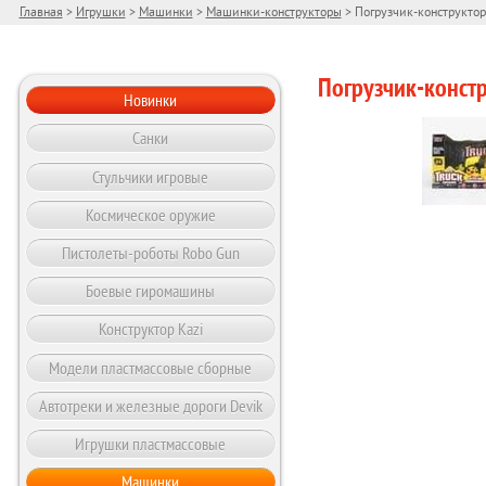
Главная
>
Игрушки
>
Машинки
>
Машинки-конструкторы
> Погрузчик-конструктор
Погрузчик-конст
Новинки
Санки
Стульчики игровые
Космическое оружие
Пистолеты-роботы Robo Gun
Боевые гиромашины
Конструктор Kazi
Модели пластмассовые сборные
Автотреки и железные дороги Devik
Игрушки пластмассовые
Машинки